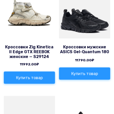
Кроссовки Zig Kinetica
Кроссовки мужские
II Edge GTX REEBOK
ASICS Gel-Quantum 180
женские — S29124
11790.00
₽
11992.00
₽
Купить товар
Купить товар