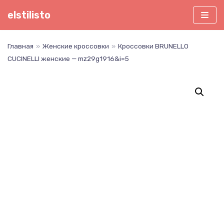
Перейти
elstilisto
к
содержимому
Главная
»
Женские кроссовки
»
Кроссовки BRUNELLO
CUCINELLI женские — mz29g1916&i=5