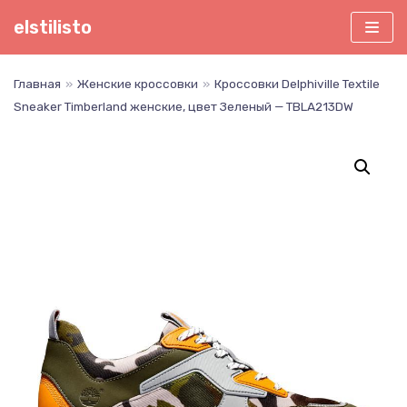
Перейти
elstilisto
к
содержимому
Главная
»
Женские кроссовки
»
Кроссовки Delphiville Textile
Sneaker Timberland женские, цвет Зеленый — TBLA213DW