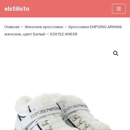
Перейти
elstilisto
к
содержимому
Главная
»
Женские кроссовки
»
Кроссовки EMPORIO ARMANI
женские, цвет Белый — X3X122 XM538