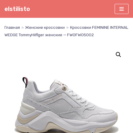
Перейти
elstilisto
к
содержимому
Главная
»
Женские кроссовки
»
Кроссовки FEMININE INTERNAL
WEDGE TommyHilfiger женские — FW0FW05002