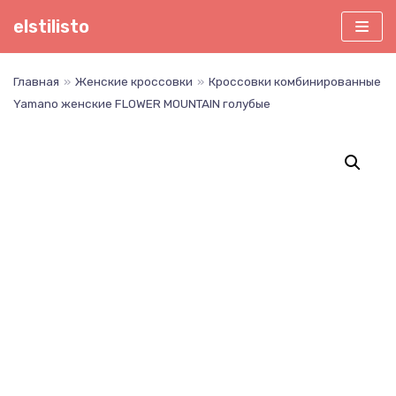
Перейти
elstilisto
к
содержимому
Главная
»
Женские кроссовки
»
Кроссовки комбинированные
Yamano женские FLOWER MOUNTAIN голубые