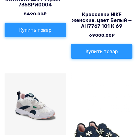
735SPW0004
5490.00
₽
Кроссовки NIKE
женские, цвет Белый —
AH7767 101 К 69
Купить товар
69000.00
₽
Купить товар