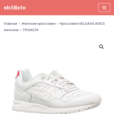
Перейти
elstilisto
к
содержимому
Главная
»
Женские кроссовки
»
Кроссовки GELSAGA ASICS
женские — 1192A074