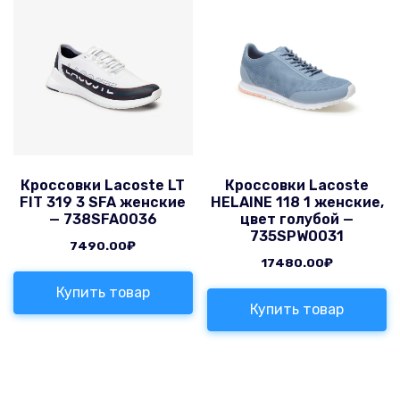
Кроссовки Lacoste LT
Кроссовки Lacoste
FIT 319 3 SFA женские
HELAINE 118 1 женские,
— 738SFA0036
цвет голубой —
735SPW0031
7490.00
₽
17480.00
₽
Купить товар
Купить товар