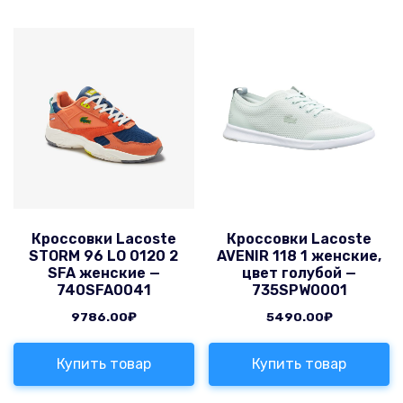
Кроссовки Lacoste
Кроссовки Lacoste
STORM 96 LO 0120 2
AVENIR 118 1 женские,
SFA женские —
цвет голубой —
740SFA0041
735SPW0001
9786.00
₽
5490.00
₽
Купить товар
Купить товар