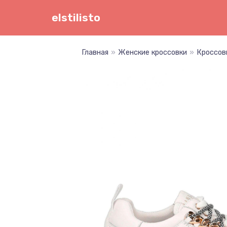
Перейти
elstilisto
к
содержимому
Главная
»
Женские кроссовки
»
Кроссов