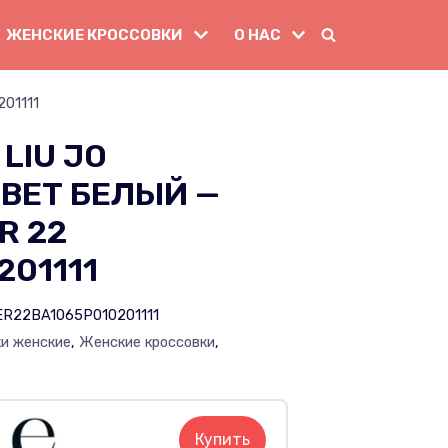
ЖЕНСКИЕ КРОССОВКИ
О НАС
01111
LIU JO
ВЕТ БЕЛЫЙ —
R 22
201111
R22BA1065P010201111
ки женские
,
Женские кроссовки
,
Купить