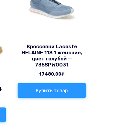
Кроссовки Lacoste
HELAINE 118 1 женские,
цвет голубой —
735SPW0031
17480.00
₽
т
4
Купить товар