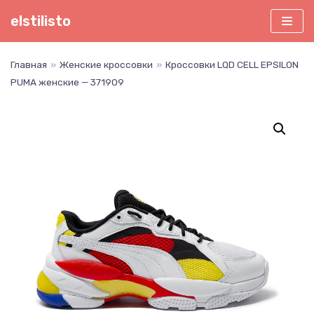
Перейти
elstilisto
к
содержимому
Главная
»
Женские кроссовки
»
Кроссовки LQD CELL EPSILON
PUMA женские — 371909