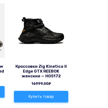
ew
Кроссовки Zig Kinetica II
ed
Edge GTX REEBOK
женские — H05172
16999.00
₽
Купить товар