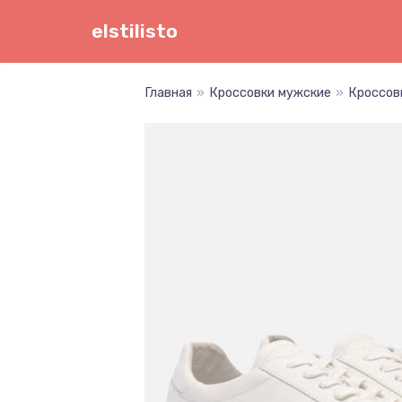
Перейти
elstilisto
к
содержимому
Главная
»
Кроссовки мужские
»
Кроссов