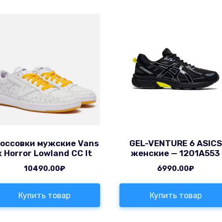
оссовки мужские Vans
GEL-VENTURE 6 ASICS
x Horror Lowland CC It
женские — 1201A553
10490.00
₽
6990.00
₽
Купить товар
Купить товар