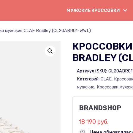
МУЖСКИЕ КРОССОВКИ
ки мужские CLAE Bradley (CL20ABR01-WWL)
КРОССОВКИ
BRADLEY (C
Артикул (SKU):
CL20ABR0
Категорий:
CLAE
,
Кроссов
мужские
,
Кроссовки мужск
BRANDSHOP
18 190 руб.
Цена обновлялась