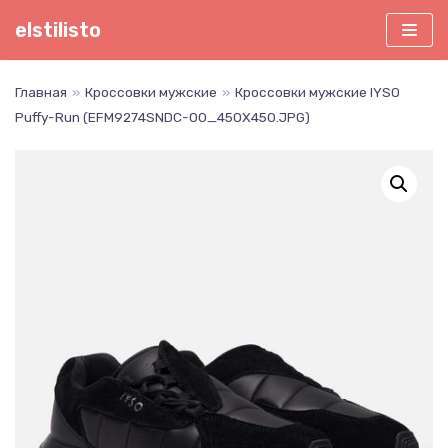
Перейти
elstilisto
к
содержимому
Главная
»
Кроссовки мужские
»
Кроссовки мужские IYSO
Puffy-Run (EFM9274SNDC-00_450X450.JPG)