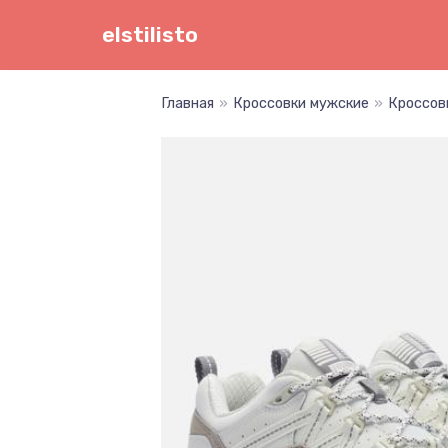
Перейти
elstilisto
к
содержимому
Главная
»
Кроссовки мужские
»
Кроссов