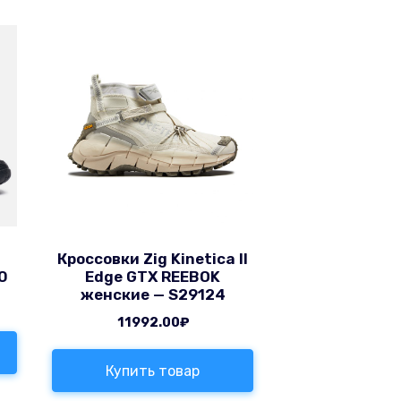
Кроссовки Zig Kinetica II
0
Edge GTX REEBOK
женские — S29124
11992.00
₽
Купить товар