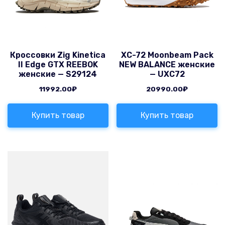
Кроссовки Zig Kinetica
XC-72 Moonbeam Pack
II Edge GTX REEBOK
NEW BALANCE женские
женские — S29124
— UXC72
11992.00
₽
20990.00
₽
Купить товар
Купить товар