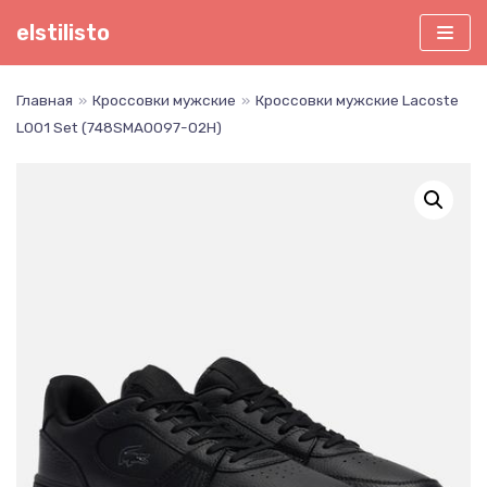
Перейти
elstilisto
к
содержимому
Главная
»
Кроссовки мужские
»
Кроссовки мужские Lacoste
L001 Set (748SMA0097-02H)