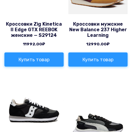
Кроссовки Zig Kinetica
Кроссовки мужские
II Edge GTX REEBOK
New Balance 237 Higher
женские — S29124
Learning
11992.00
₽
12990.00
₽
Купить товар
Купить товар