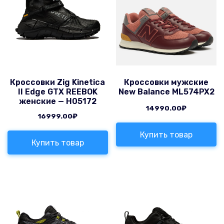
Кроссовки Zig Kinetica
Кроссовки мужские
II Edge GTX REEBOK
New Balance ML574PX2
женские — H05172
14990.00
₽
16999.00
₽
Купить товар
Купить товар