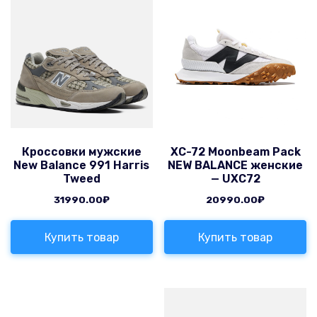
Кроссовки мужские
XC-72 Moonbeam Pack
New Balance 991 Harris
NEW BALANCE женские
Tweed
— UXC72
31990.00
₽
20990.00
₽
Купить товар
Купить товар