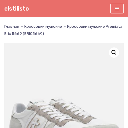
Перейти
elstilisto
к
содержимому
Главная
»
Кроссовки мужские
»
Кроссовки мужские Premiata
Eric 5669 (ERI05669)