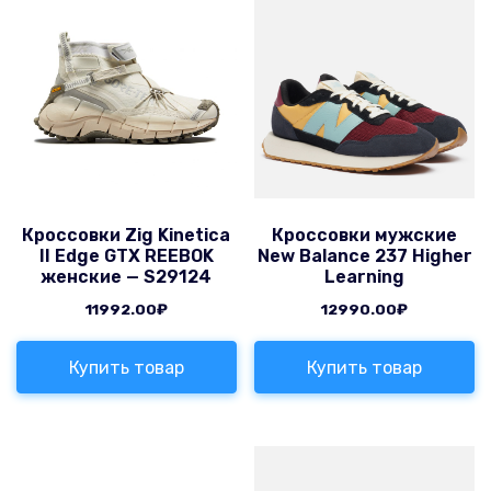
Кроссовки Zig Kinetica
Кроссовки мужские
II Edge GTX REEBOK
New Balance 237 Higher
женские — S29124
Learning
11992.00
₽
12990.00
₽
Купить товар
Купить товар