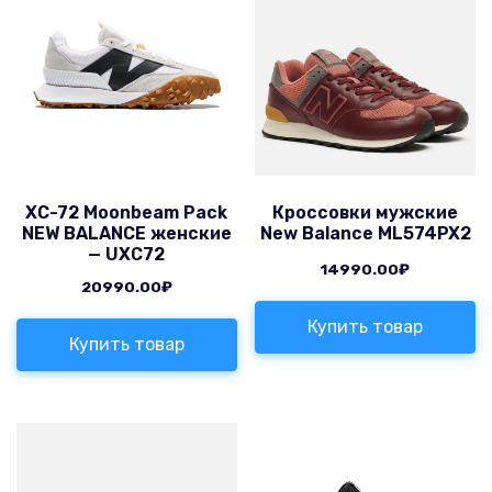
XC-72 Moonbeam Pack
Кроссовки мужские
NEW BALANCE женские
New Balance ML574PX2
— UXC72
14990.00
₽
20990.00
₽
Купить товар
Купить товар