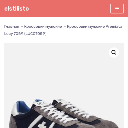
Перейти
elstilisto
к
содержимому
Главная
»
Кроссовки мужские
»
Кроссовки мужские Premiata
Lucy 7089 (LUC07089)