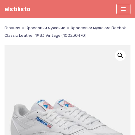
Перейти
elstilisto
к
содержимому
Главная
»
Кроссовки мужские
»
Кроссовки мужские Reebok
Classic Leather 1983 Vintage (100230470)