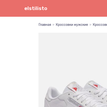
Перейти
elstilisto
к
содержимому
Главная
»
Кроссовки мужские
»
Кроссовк