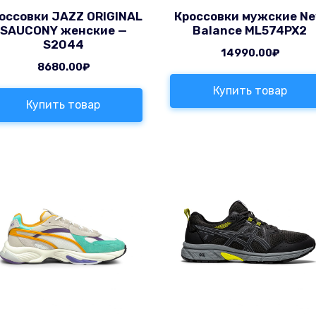
оссовки JAZZ ORIGINAL
Кроссовки мужские N
SAUCONY женские —
Balance ML574PX2
S2044
14990.00
₽
8680.00
₽
Купить товар
Купить товар