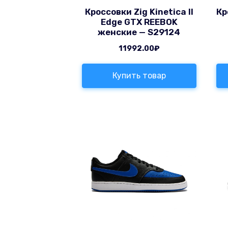
Кроссовки Zig Kinetica II
Кр
Edge GTX REEBOK
женские — S29124
11992.00
₽
Купить товар