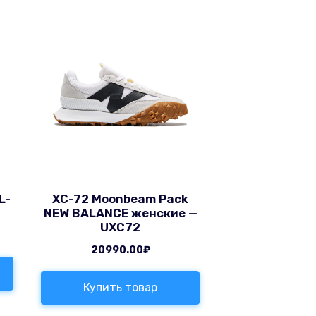
L-
XC-72 Moonbeam Pack
NEW BALANCE женские —
UXC72
20990.00
₽
Купить товар