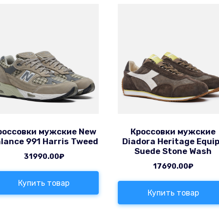
россовки мужские New
Кроссовки мужские
lance 991 Harris Tweed
Diadora Heritage Equi
Suede Stone Wash
31990.00
₽
17690.00
₽
Купить товар
Купить товар