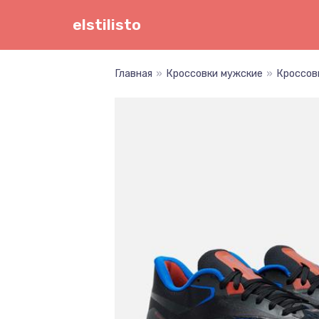
Перейти
elstilisto
к
содержимому
Главная
»
Кроссовки мужские
»
Кроссовк