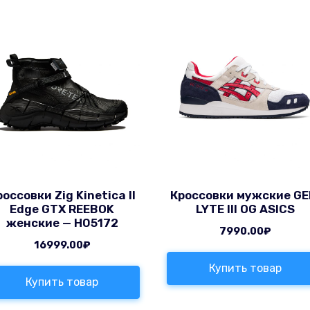
россовки Zig Kinetica II
Кроссовки мужские GE
Edge GTX REEBOK
LYTE III OG ASICS
женские — H05172
7990.00
₽
16999.00
₽
Купить товар
Купить товар