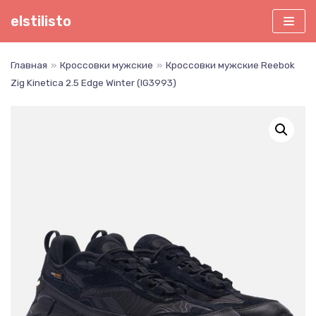
Перейти
elstilisto
к
содержимому
Главная
»
Кроссовки мужские
»
Кроссовки мужские Reebok
Zig Kinetica 2.5 Edge Winter (IG3993)