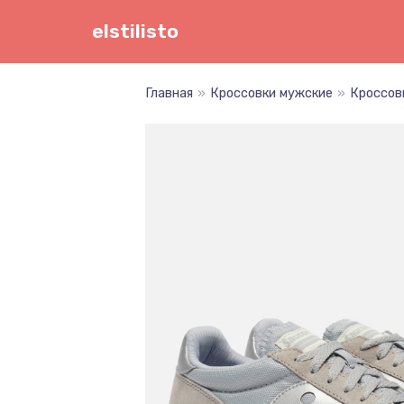
Перейти
elstilisto
к
содержимому
Главная
»
Кроссовки мужские
»
Кроссовк