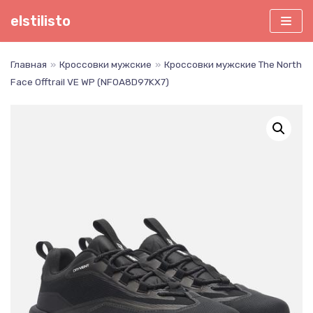
Перейти
elstilisto
к
содержимому
Главная
»
Кроссовки мужские
»
Кроссовки мужские The North
Face Offtrail VE WP (NF0A8D97KX7)