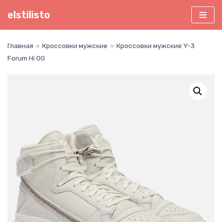
Перейти
elstilisto
к
содержимому
Главная
»
Кроссовки мужские
»
Кроссовки мужские Y-3
Forum Hi OG