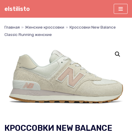
Перейти
elstilisto
к
содержимому
Главная
»
Женские кроссовки
»
Кроссовки New Balance
Classic Running женские
КРОССОВКИ NEW BALANCE