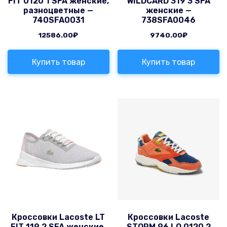
FIT 0120 1 SFA женские,
WILDCARD 319 3 SFA
разноцветные —
женские —
740SFA0031
738SFA0046
12586.00
₽
9740.00
₽
Купить товар
Купить товар
Кроссовки Lacoste LT
Кроссовки Lacoste
FIT 119 2 SFA женские,
STORM 96 LO 0120 2