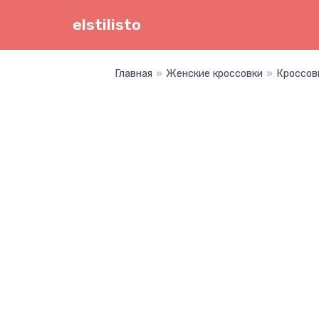
Перейти
elstilisto
к
содержимому
Главная
»
Женские кроссовки
»
Кроссов