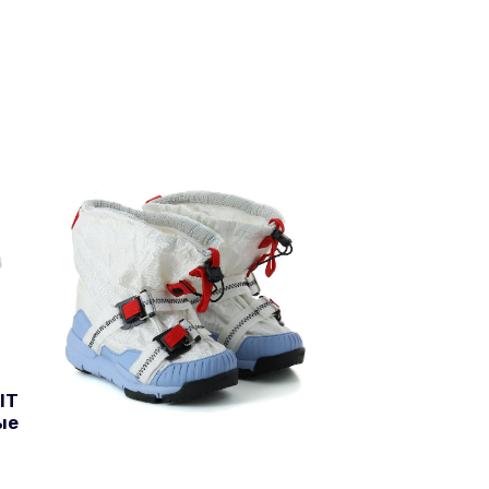
IT
ые