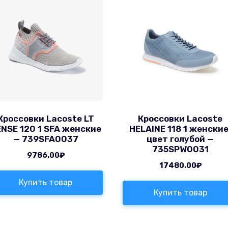
Кроссовки Lacoste LT
Кроссовки Lacoste
NSE 120 1 SFA женские
HELAINE 118 1 женские
— 739SFA0037
цвет голубой —
735SPW0031
9786.00
₽
17480.00
₽
Купить товар
Купить товар