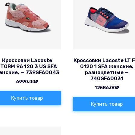
Кроссовки Lacoste
Кроссовки Lacoste LT F
TORM 96 120 3 US SFA
0120 1 SFA женские,
енские, — 739SFA0043
разноцветные —
740SFA0031
6990.00
₽
12586.00
₽
Купить товар
Купить товар