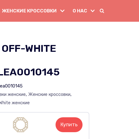
ЖЕНСКИЕ КРОССОВКИ
О НАС
OFF-WHITE
LEA0010145
lea0010145
вки женские
,
Женские кроссовки
,
White женские
Купить