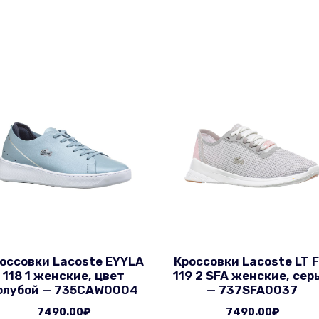
оссовки Lacoste EYYLA
Кроссовки Lacoste LT F
118 1 женские, цвет
119 2 SFA женские, сер
олубой — 735CAW0004
— 737SFA0037
7490.00
₽
7490.00
₽