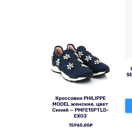
SE
Кроссовки PHILIPPE
MODEL женские, цвет
Синий — PMFE15PTLD-
EX02
15960.00
₽