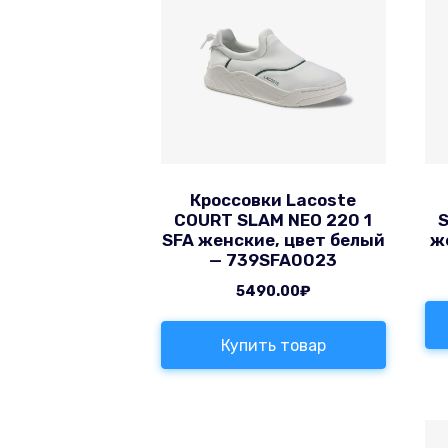
Кроссовки Lacoste
COURT SLAM NEO 220 1
S
SFA женские, цвет белый
ж
— 739SFA0023
5490.00
₽
Купить товар