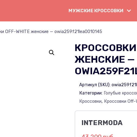
МУЖСКИЕ КРОССОВКИ
ки OFF-WHITE женские — owia259f21lea0010145
КРОССОВКИ 
ЖЕНСКИЕ —
OWIA259F21
Артикул (SKU):
owia259f21
Категории:
Голубые кроссо
Кроссовки
,
Кроссовки Off-
INTERMODA
43 200 руб.