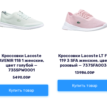
Кроссовки Lacoste
Кроссовки Lacoste LT F
AVENIR 118 1 женские,
119 3 SFA женские, цв
цвет голубой —
розовый — 737SFA003
735SPW0001
13986.00
₽
5490.00
₽
Купить товар
Купить товар