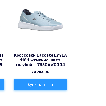
IT
Кроссовки Lacoste EYYLA
ет
118 1 женские, цвет
8
голубой — 735CAW0004
7490.00
₽
Купить товар