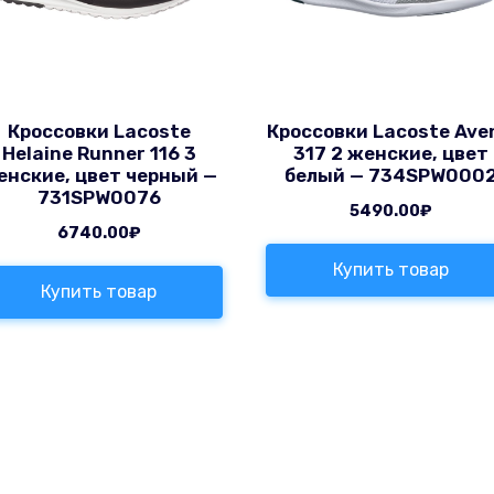
Кроссовки Lacoste
Кроссовки Lacoste Aven
Helaine Runner 116 3
317 2 женские, цвет
енские, цвет черный —
белый — 734SPW000
731SPW0076
5490.00
₽
6740.00
₽
Купить товар
Купить товар