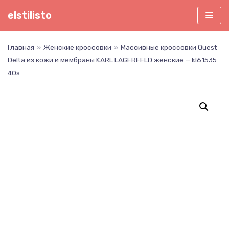
Перейти
elstilisto
к
содержимому
Главная
»
Женские кроссовки
»
Массивные кроссовки Quest
Delta из кожи и мембраны KARL LAGERFELD женские — kl61535
40s