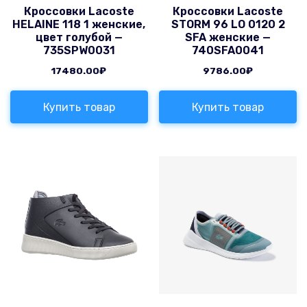
Кроссовки Lacoste
Кроссовки Lacoste
HELAINE 118 1 женские,
STORM 96 LO 0120 2
цвет голубой —
SFA женские —
735SPW0031
740SFA0041
17480.00
₽
9786.00
₽
Купить товар
Купить товар