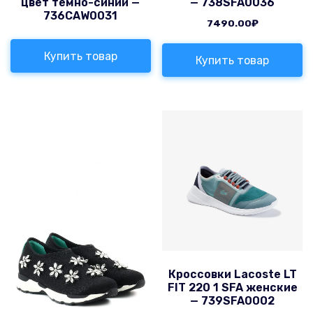
цвет темно-синий —
— 738SFA0036
736CAW0031
7490.00
₽
Купить товар
Купить товар
Кроссовки Lacoste LT
FIT 220 1 SFA женские
— 739SFA0002