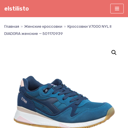
Перейти
elstilisto
к
содержимому
Главная
»
Женские кроссовки
»
Кроссовки V7000 NYL II
DIADORA женские — 501170939