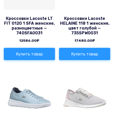
Кроссовки Lacoste LT
Кроссовки Lacoste
FIT 0120 1 SFA женские,
HELAINE 118 1 женские,
разноцветные —
цвет голубой —
740SFA0031
735SPW0031
12586.00
₽
17480.00
₽
Купить товар
Купить товар