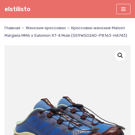
Перейти
elstilisto
к
содержимому
Главная
»
Женские кроссовки
»
Кроссовки женские Maison
Margiela MM6 x Salomon XT-4 Mule (S59WS0240-P8163-HA743)