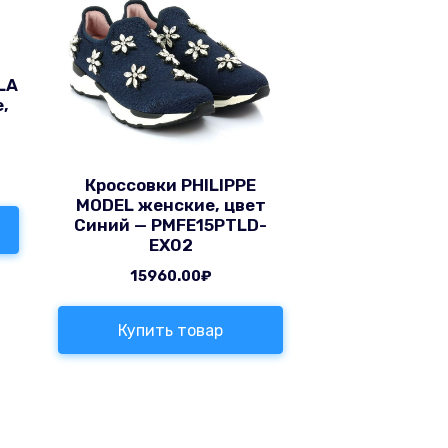
LA
,
Кроссовки PHILIPPE
MODEL женские, цвет
Синий — PMFE15PTLD-
EX02
15960.00
₽
Купить товар