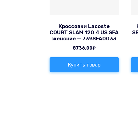
Кроссовки Lacoste
COURT SLAM 120 4 US SFA
SE
женские — 739SFA0033
8736.00
₽
Купить товар