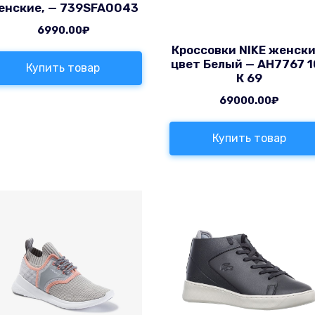
енские, — 739SFA0043
6990.00
₽
Кроссовки NIKE женски
цвет Белый — AH7767 1
Купить товар
К 69
69000.00
₽
Купить товар