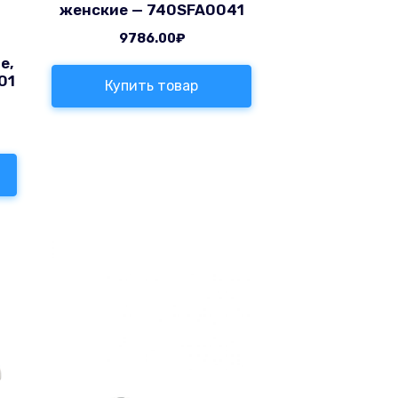
женские — 740SFA0041
9786.00
₽
е,
01
Купить товар