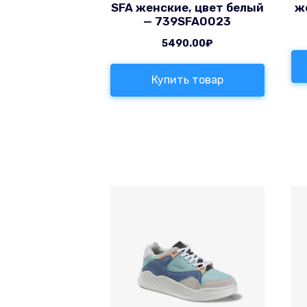
SFA женские, цвет белый
ж
— 739SFA0023
5490.00
₽
Купить товар