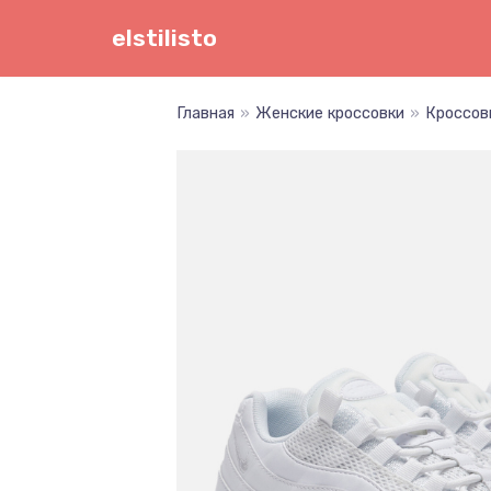
Перейти
elstilisto
к
содержимому
Главная
»
Женские кроссовки
»
Кроссовк