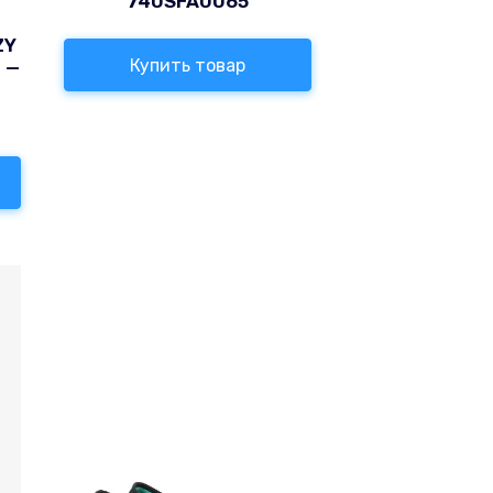
740SFA0065
ZY
Купить товар
 —