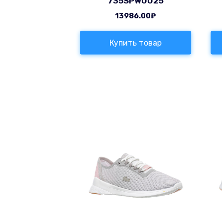
735SPW0025
13986.00
₽
Купить товар