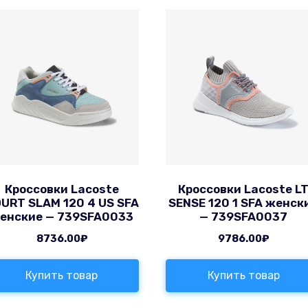
Кроссовки Lacoste
Кроссовки Lacoste L
URT SLAM 120 4 US SFA
SENSE 120 1 SFA женск
енские — 739SFA0033
— 739SFA0037
8736.00
₽
9786.00
₽
Купить товар
Купить товар