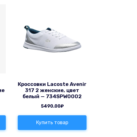
T
Кроссовки Lacoste Avenir
ие
317 2 женские, цвет
белый — 734SPW0002
5490.00
₽
Купить товар