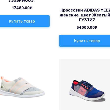
735SPW0031
17480.00
₽
Кроссовки ADIDAS YEE
женские, цвет Желтый
FY3727
Купить товар
54000.00
₽
Купить товар