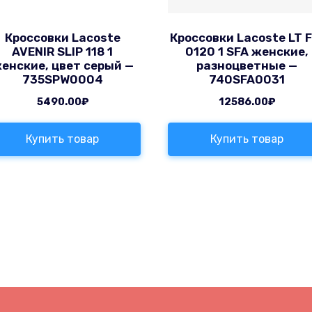
Кроссовки Lacoste
Кроссовки Lacoste LT F
AVENIR SLIP 118 1
0120 1 SFA женские,
енские, цвет серый —
разноцветные —
735SPW0004
740SFA0031
5490.00
₽
12586.00
₽
Купить товар
Купить товар