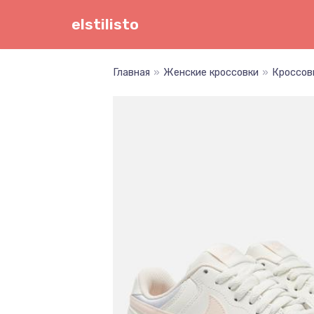
Перейти
elstilisto
к
содержимому
Главная
»
Женские кроссовки
»
Кроссов