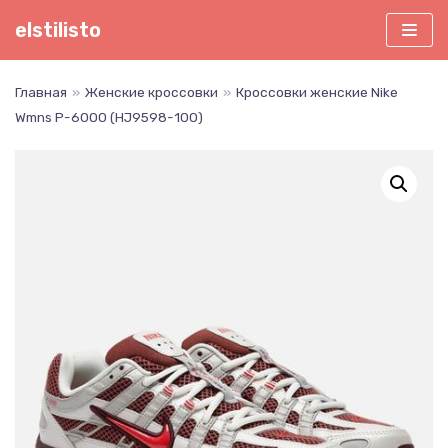
Перейти
elstilisto
к
содержимому
Главная
»
Женские кроссовки
»
Кроссовки женские Nike
Wmns P-6000 (HJ9598-100)