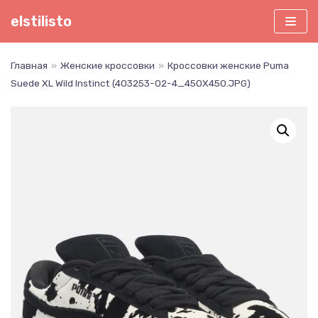
Перейти
elstilisto
к
содержимому
Главная
»
Женские кроссовки
»
Кроссовки женские Puma
Suede XL Wild Instinct (403253-02-4_450X450.JPG)