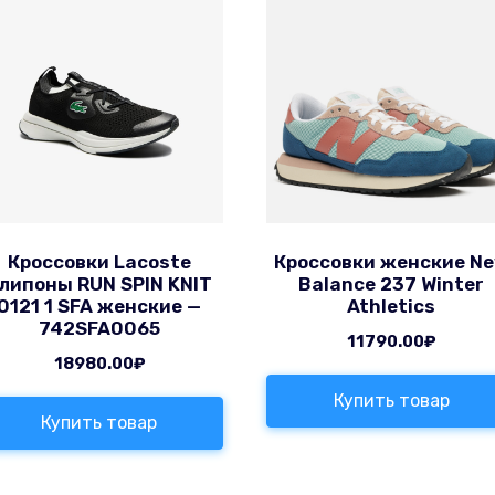
Кроссовки Lacoste
Кроссовки женские N
липоны RUN SPIN KNIT
Balance 237 Winter
0121 1 SFA женские —
Athletics
742SFA0065
11790.00
₽
18980.00
₽
Купить товар
Купить товар