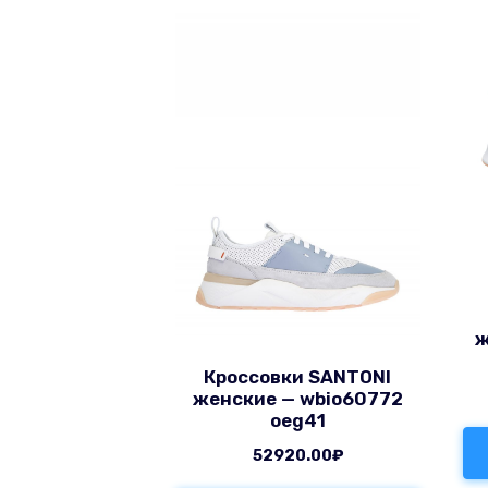
ж
Кроссовки SANTONI
женские — wbio60772
oeg41
52920.00
₽