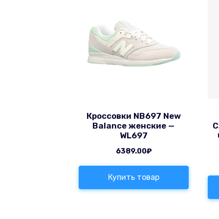
Кроссовки NB697 New
Balance женские —
С
WL697
6389.00
₽
Купить товар