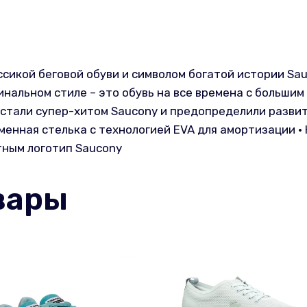
ссикой беговой обуви и символом богатой истории Sau
нальном стиле – это обувь на все времена с большим
 стали супер-хитом Saucony и предопределили развит
менная стелька с технологией EVA для амортизации 
тным логотип Saucony
вары