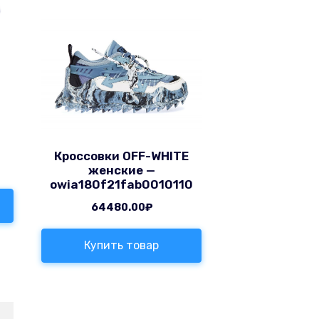
,
Кроссовки OFF-WHITE
женские —
owia180f21fab0010110
64480.00
₽
Купить товар