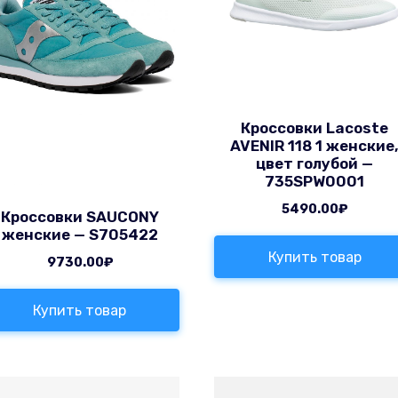
Кроссовки Lacoste
AVENIR 118 1 женские
цвет голубой —
735SPW0001
5490.00
₽
Кроссовки SAUCONY
женские — S705422
Купить товар
9730.00
₽
Купить товар