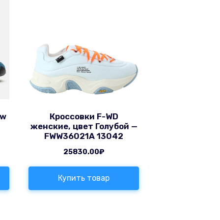
ew
Кроссовки F-WD
женские, цвет Голубой —
FWW36021A 13042
25830.00
₽
Купить товар