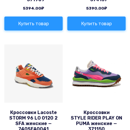
5394.00
₽
5390.00
₽
Купить товар
Купить товар
Кроссовки Lacoste
Кроссовки
STORM 96 LO 0120 2
STYLE RIDER PLAY ON
SFA женские —
PUMA женские —
740SFA0041
371150