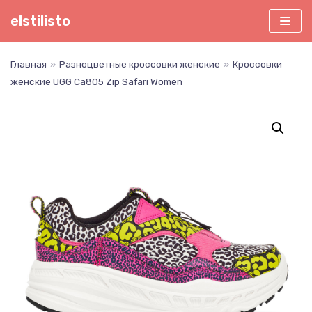
Перейти
elstilisto
к
содержимому
Главная
»
Разноцветные кроссовки женские
»
Кроссовки
женские UGG Ca805 Zip Safari Women