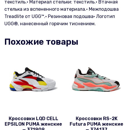
текстиль.• Материал стельки: текстиль.• Втачная
стелька из вспененного материала.• Межподошва
Treadlite от UGG™.• Резиновая подошва• Логотип
UGG®, нанесенный горячим тиснением.
Похожие товары
Кроссовки LQD CELL
Кроссовки RS-2K
EPSILON PUMA женские
Futura PUMA женские
— 371909
— 374137