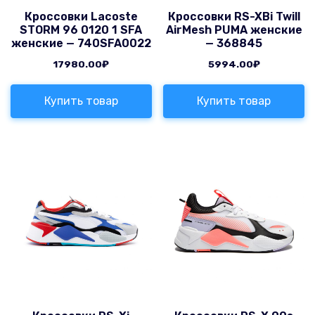
Кроссовки Lacoste
Кроссовки RS-XВі Twill
STORM 96 0120 1 SFA
AirMesh PUMA женские
женские — 740SFA0022
— 368845
17980.00
₽
5994.00
₽
Купить товар
Купить товар