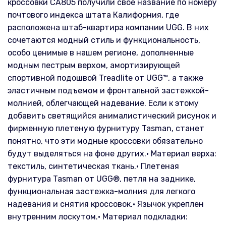
кроссовки CA805 получили свое название по номеру
почтового индекса штата Калифорния, где
расположена штаб-квартира компании UGG. В них
сочетаются модный стиль и функциональность,
особо ценимые в нашем регионе, дополненные
модным пестрым верхом, амортизирующей
спортивной подошвой Treadlite от UGG™, а также
эластичным подъемом и фронтальной застежкой-
молнией, облегчающей надевание. Если к этому
добавить светящийся анималистический рисунок и
фирменную плетеную фурнитуру Tasman, станет
понятно, что эти модные кроссовки обязательно
будут выделяться на фоне других.• Материал верха:
текстиль, синтетическая ткань.• Плетеная
фурнитура Tasman от UGG®, петля на заднике,
функциональная застежка-молния для легкого
надевания и снятия кроссовок.• Язычок укреплен
внутренним лоскутом.• Материал подкладки: