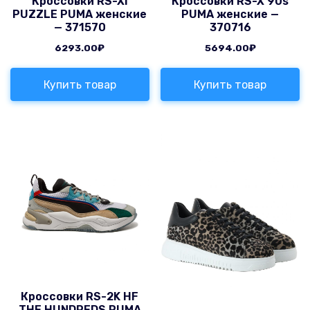
Кроссовки RS-Xі
Кроссовки RS-X 90s
PUZZLE PUMA женские
PUMA женские —
— 371570
370716
6293.00
₽
5694.00
₽
Купить товар
Купить товар
Кроссовки RS-2K HF
THE HUNDREDS PUMA