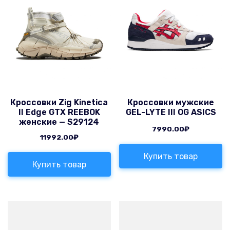
Кроссовки Zig Kinetica
Кроссовки мужские
II Edge GTX REEBOK
GEL-LYTE III OG ASICS
женские — S29124
7990.00
₽
11992.00
₽
Купить товар
Купить товар