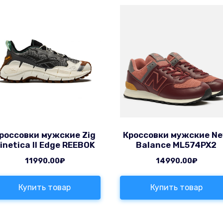
россовки мужские Zig
Кроссовки мужские N
inetica II Edge REEBOK
Balance ML574PX2
11990.00
₽
14990.00
₽
Купить товар
Купить товар