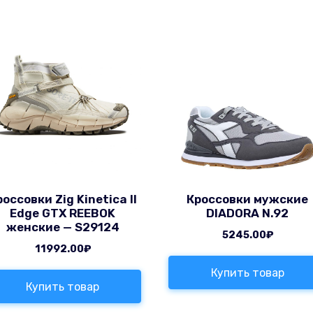
россовки Zig Kinetica II
Кроссовки мужские
Edge GTX REEBOK
DIADORA N.92
женские — S29124
5245.00
₽
11992.00
₽
Купить товар
Купить товар