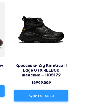
ew
Кроссовки Zig Kinetica II
Edge GTX REEBOK
женские — H05172
16999.00
₽
Купить товар