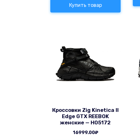
Купить товар
Кроссовки Zig Kinetica II
Edge GTX REEBOK
женские — H05172
16999.00
₽