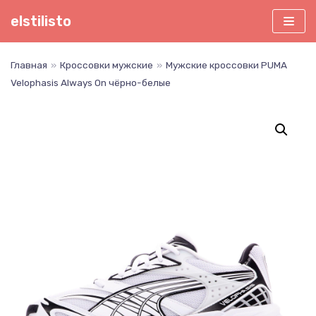
Перейти
elstilisto
к
содержимому
Главная
»
Кроссовки мужские
»
Мужские кроссовки PUMA
Velophasis Always On чёрно-белые