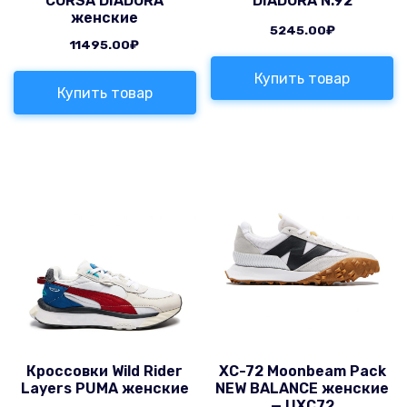
CORSA DIADORA
DIADORA N.92
женские
5245.00
₽
11495.00
₽
Купить товар
Купить товар
Кроссовки Wild Rider
XC-72 Moonbeam Pack
Layers PUMA женские
NEW BALANCE женские
— UXC72