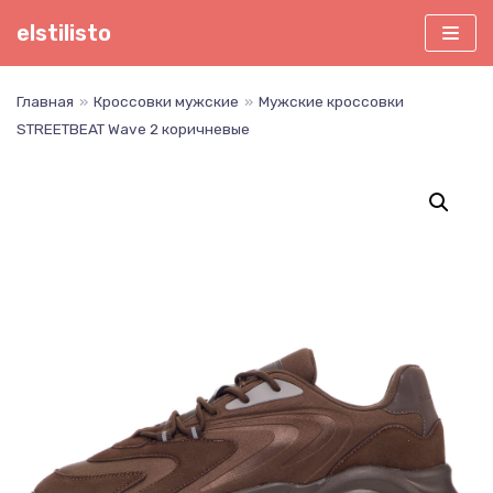
Перейти
elstilisto
к
содержимому
Главная
»
Кроссовки мужские
»
Мужские кроссовки
STREETBEAT Wave 2 коричневые