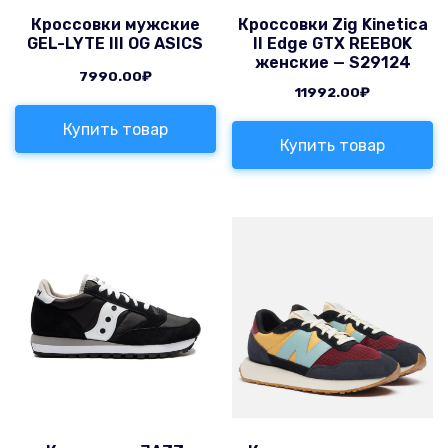
Кроссовки мужские
Кроссовки Zig Kinetica
GEL-LYTE III OG ASICS
II Edge GTX REEBOK
женские — S29124
7990.00
₽
11992.00
₽
Купить товар
Купить товар