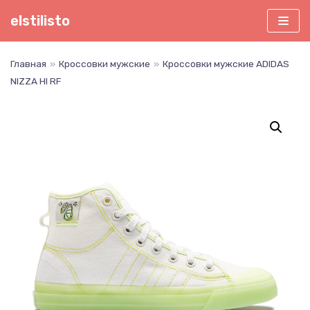
Перейти
elstilisto
к
содержимому
Главная
»
Кроссовки мужские
»
Кроссовки мужские ADIDAS
NIZZA HI RF