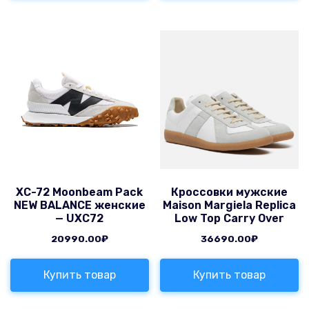
XC-72 Moonbeam Pack
Кроссовки мужские
NEW BALANCE женские
Maison Margiela Replica
— UXC72
Low Top Carry Over
20990.00
₽
36690.00
₽
Купить товар
Купить товар