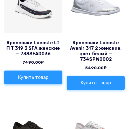
Кроссовки Lacoste LT
Кроссовки Lacoste
FIT 319 3 SFA женские
Avenir 317 2 женские,
— 738SFA0036
цвет белый —
734SPW0002
7490.00
₽
5490.00
₽
Купить товар
Купить товар