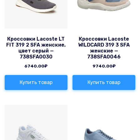
Кроссовки Lacoste LT
Кроссовки Lacoste
FIT 319 2 SFA женские,
WILDCARD 319 3 SFA
цвет серый —
женские —
738SFA0030
738SFA0046
6740.00
₽
9740.00
₽
Купить товар
Купить товар