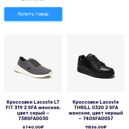
Купить товар
Кроссовки Lacoste LT
Кроссовки Lacoste
FIT 319 2 SFA женские,
THRILL 0320 2 SFA
цвет серый —
женские, цвет черный
738SFA0030
— 740SFA0057
6740.00
₽
11536.00
₽