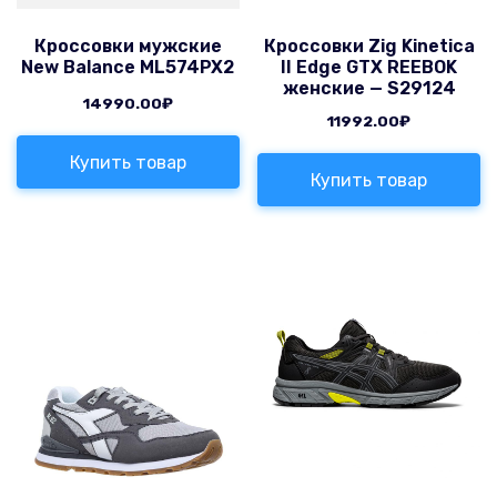
Кроссовки мужские
Кроссовки Zig Kinetica
New Balance ML574PX2
II Edge GTX REEBOK
женские — S29124
14990.00
₽
11992.00
₽
Купить товар
Купить товар