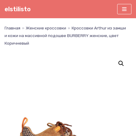
Перейти
elstilisto
к
содержимому
Главная
»
Женские кроссовки
»
Кроссовки Arthur из замши
и кожи на массивной подошве BURBERRY женские, цвет
Коричневый