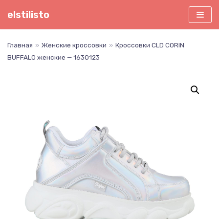
Перейти
elstilisto
к
содержимому
Главная
»
Женские кроссовки
»
Кроссовки CLD CORIN
BUFFALO женские — 1630123